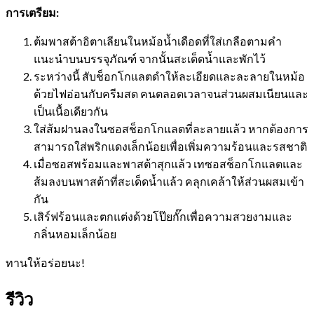
การเตรียม:
ต้มพาสต้าอิตาเลียนในหม้อน้ำเดือดที่ใส่เกลือตามคำ
แนะนำบนบรรจุภัณฑ์ จากนั้นสะเด็ดน้ำและพักไว้
ระหว่างนี้ สับช็อกโกแลตดำให้ละเอียดและละลายในหม้อ
ด้วยไฟอ่อนกับครีมสด คนตลอดเวลาจนส่วนผสมเนียนและ
เป็นเนื้อเดียวกัน
ใส่ส้มฝานลงในซอสช็อกโกแลตที่ละลายแล้ว หากต้องการ
สามารถใส่พริกแดงเล็กน้อยเพื่อเพิ่มความร้อนและรสชาติ
เมื่อซอสพร้อมและพาสต้าสุกแล้ว เทซอสช็อกโกแลตและ
ส้มลงบนพาสต้าที่สะเด็ดน้ำแล้ว คลุกเคล้าให้ส่วนผสมเข้า
กัน
เสิร์ฟร้อนและตกแต่งด้วยโป๊ยกั๊กเพื่อความสวยงามและ
กลิ่นหอมเล็กน้อย
ทานให้อร่อยนะ!
รีวิว