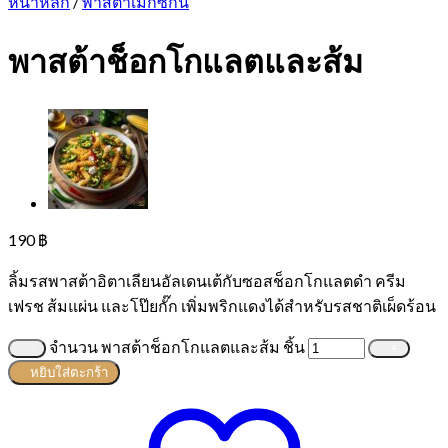
หน้าหลัก
/
พาสต้าเม็กซิกัน
พาสต้าช็อกโกแลตและส้ม
190
฿
ลิ้มรสพาสต้าอิตาเลียนอัลเดนเต้กับซอสช็อกโกแลตดำ ครีม
เฟรช ส้มแผ่น และโป๊ยกั๊ก เพิ่มพริกแดงได้สำหรับรสชาติเผ็ดร้อน
จำนวน พาสต้าช็อกโกแลตและส้ม ชิ้น
หยิบใส่ตะกร้า