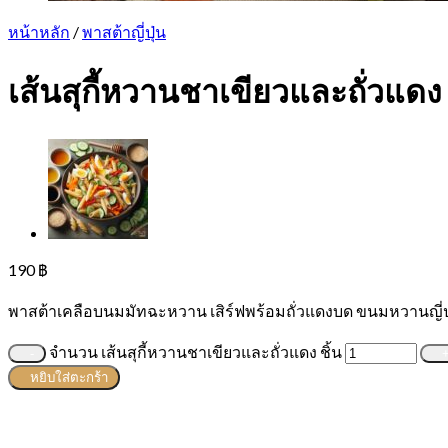
หน้าหลัก
/
พาสต้าญี่ปุ่น
เส้นสุกี้หวานชาเขียวและถั่วแดง
190
฿
พาสต้าเคลือบนมมัทฉะหวาน เสิร์ฟพร้อมถั่วแดงบด ขนมหวานญี่ปุ่
จำนวน เส้นสุกี้หวานชาเขียวและถั่วแดง ชิ้น
หยิบใส่ตะกร้า