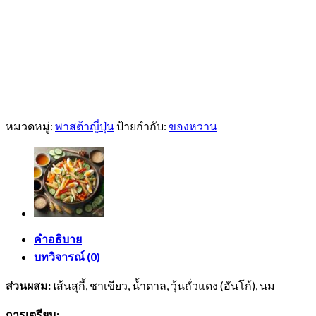
หมวดหมู่:
พาสต้าญี่ปุ่น
ป้ายกำกับ:
ของหวาน
คำอธิบาย
บทวิจารณ์ (0)
ส่วนผสม: เ
ส้นสุกี้, ชาเขียว, น้ำตาล, วุ้นถั่วแดง (อันโก้), นม
การเตรียม: