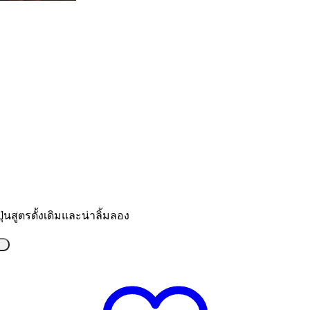
นสูตรดั้งเดิมและน่าลิ้มลอง