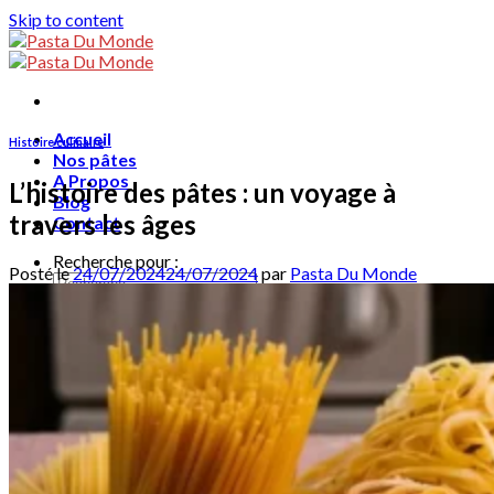
Skip to content
Accueil
Histoire culinaire
Nos pâtes
A Propos
L’histoire des pâtes : un voyage à
Blog
travers les âges
Contact
Recherche pour :
Posté le
24/07/2024
24/07/2024
par
Pasta Du Monde
Français
English
Français
ไทย
0
฿