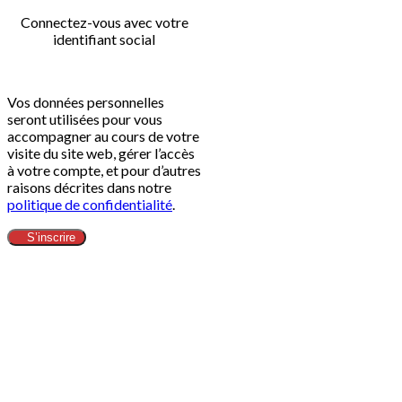
Connectez-vous avec votre
identifiant social
Vos données personnelles
seront utilisées pour vous
accompagner au cours de votre
visite du site web, gérer l’accès
à votre compte, et pour d’autres
raisons décrites dans notre
politique de confidentialité
.
S’inscrire
Clos
this
modu
ข้อกำหนดทางกฎหมาย​
Head Office
Adress:
Alibaba.com (Thailand) Co.,Ltd - 188/26 Moo.12