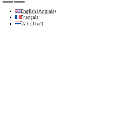
English
(
Anglais
)
Français
ไทย
(
Thaï
)