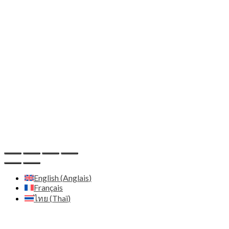
Email:
contact@alibaba-thailand.co.th
IDE:
0205565028742
Marketing & Web Design
Adresse:
Zenith Diffusion Ltd - C/O Pod 2 The Old
Station House 15a main street - A94 T8P8 Blackrock Co.
Dublin - Irlande
Email:
contact@zenith.diffusion.com
IDE:
659132
Host
Hostinger - https://www.hostinger.com
English
(
Anglais
)
Français
ไทย
(
Thaï
)