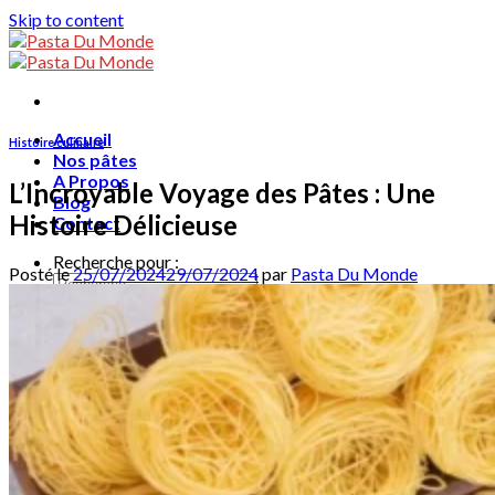
Skip to content
Accueil
Histoire culinaire
Nos pâtes
A Propos
L’Incroyable Voyage des Pâtes : Une
Blog
Histoire Délicieuse
Contact
Recherche pour :
Posté le
25/07/2024
29/07/2024
par
Pasta Du Monde
Français
English
Français
ไทย
0
฿