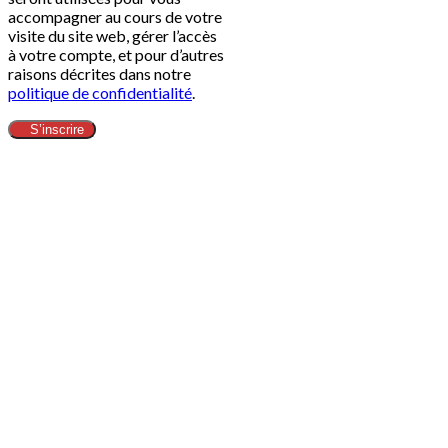
accompagner au cours de votre
visite du site web, gérer l’accès
à votre compte, et pour d’autres
raisons décrites dans notre
politique de confidentialité
.
S’inscrire
Clos
this
modu
ข้อกำหนดทางกฎหมาย​
Head Office
Adress:
Alibaba.com (Thailand) Co.,Ltd - 188/26 Moo.12
Nong Prue Subdistrict, Bang Lamung District City
Chonburi 20150 - Thailand
Email:
contact@alibaba-thailand.co.th
IDE:
0205565028742
Marketing & Web Design
Adress:
Zenith Diffusion Ltd - C/O Pod 2 The Old