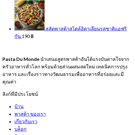
สลัดพาสต้าสไตล์อิตาเลียนรสชาติแอฟริ
กัน
190
฿
Pasta Du Monde
นำเสนอสูตรพาสต้าอันได้แรงบันดาลใจจาก
ครัวอาหารทั่วโลก พร้อมด้วยส่วนผสมสดใหม่ เทคนิคการปรุง
อาหาร และเรื่องราวทางวัฒนธรรมเพื่ออาหารที่อร่อยและมี
คุณค่า
ลิงก์ที่มีประโยชน์
บ้าน
พาสต้า ของเรา
เกี่ยวกับเรา
บล็อก