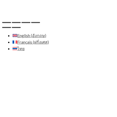
Hostinger - https://www.hostinger.com
English
(
อังกฤษ
)
Français
(
ฝรั่งเศส
)
ไทย