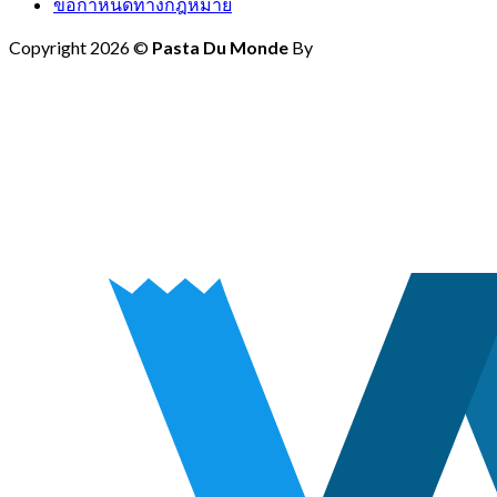
ข้อกำหนดทางกฎหมาย
Copyright 2026 ©
Pasta Du Monde
By