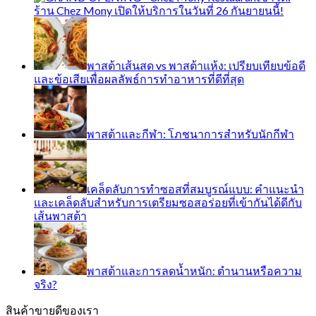
ร้าน Chez Mony เปิดให้บริการในวันที่ 26 กันยายนนี้!
พาสต้าเส้นสด vs พาสต้าแห้ง: เปรียบเทียบข้อดี
และข้อเสียเพื่อผลลัพธ์การทำอาหารที่ดีที่สุด
พาสต้าและกีฬา: โภชนาการสำหรับนักกีฬา
เคล็ดลับการทำซอสที่สมบูรณ์แบบ: คำแนะนำ
และเคล็ดลับสำหรับการเตรียมซอสอร่อยที่เข้ากันได้ดีกับ
เส้นพาสต้า
พาสต้าและการลดน้ำหนัก: ตำนานหรือความ
จริง?
สินค้าขายดีของเรา