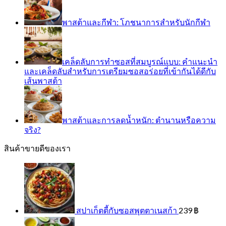
พาสต้าและกีฬา: โภชนาการสำหรับนักกีฬา
เคล็ดลับการทำซอสที่สมบูรณ์แบบ: คำแนะนำ
และเคล็ดลับสำหรับการเตรียมซอสอร่อยที่เข้ากันได้ดีกับ
เส้นพาสต้า
พาสต้าและการลดน้ำหนัก: ตำนานหรือความ
จริง?
สินค้าขายดีของเรา
สปาเก็ตตี้กับซอสพุตตาเนสก้า
239
฿