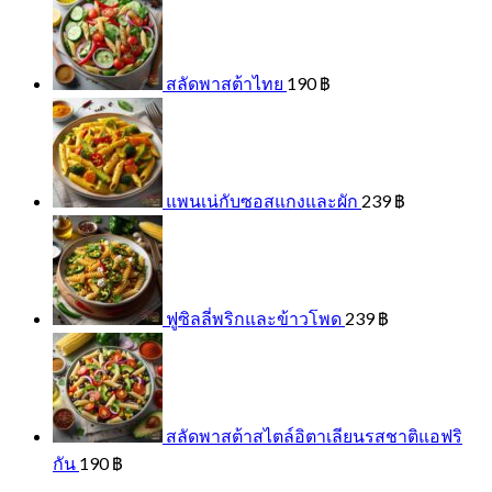
สลัดพาสต้าไทย
190
฿
แพนเน่กับซอสแกงและผัก
239
฿
ฟูซิลลี่พริกและข้าวโพด
239
฿
สลัดพาสต้าสไตล์อิตาเลียนรสชาติแอฟริ
กัน
190
฿