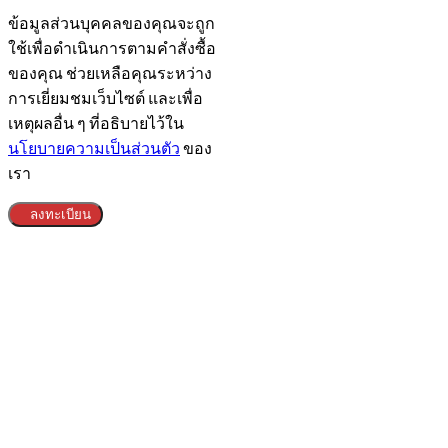
ข้อมูลส่วนบุคคลของคุณจะถูก
ใช้เพื่อดำเนินการตามคำสั่งซื้อ
ของคุณ ช่วยเหลือคุณระหว่าง
การเยี่ยมชมเว็บไซต์ และเพื่อ
เหตุผลอื่น ๆ ที่อธิบายไว้ใน
นโยบายความเป็นส่วนตัว
ของ
เรา
ลงทะเบียน
Clos
this
modu
ข้อกำหนดทางกฎหมาย​
Head Office
Adress:
Alibaba.com (Thailand) Co.,Ltd - 188/26 Moo.12
Nong Prue Subdistrict, Bang Lamung District City
Chonburi 20150 - Thailand