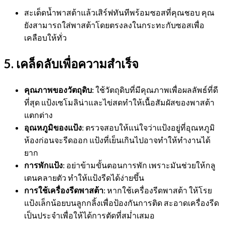
สะเด็ดน้ำพาสต้าแล้วเสิร์ฟทันทีพร้อมซอสที่คุณชอบ คุณ
ยังสามารถใส่พาสต้าโดยตรงลงในกระทะกับซอสเพื่อ
เคลือบให้ทั่ว
5. เคล็ดลับเพื่อความสำเร็จ
คุณภาพของวัตถุดิบ
: ใช้วัตถุดิบที่มีคุณภาพเพื่อผลลัพธ์ที่ดี
ที่สุด แป้งเซโมลิน่าและไข่สดทำให้เนื้อสัมผัสของพาสต้า
แตกต่าง
อุณหภูมิของแป้ง
: ตรวจสอบให้แน่ใจว่าแป้งอยู่ที่อุณหภูมิ
ห้องก่อนจะรีดออก แป้งที่เย็นเกินไปอาจทำให้ทำงานได้
ยาก
การพักแป้ง
: อย่าข้ามขั้นตอนการพัก เพราะมันช่วยให้กลู
เตนคลายตัว ทำให้แป้งรีดได้ง่ายขึ้น
การใช้เครื่องรีดพาสต้า
: หากใช้เครื่องรีดพาสต้า ให้โรย
แป้งเล็กน้อยบนลูกกลิ้งเพื่อป้องกันการติด สะอาดเครื่องรีด
เป็นประจำเพื่อให้ได้การตัดที่สม่ำเสมอ