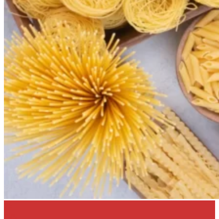
25
ก.ค.