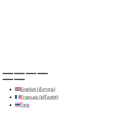
Adresse:
Zenith Diffusion Ltd - C/O Pod 2 The Old
Station House 15a main street - A94 T8P8 Blackrock Co.
Dublin - Irlande
Email:
contact@zenith.diffusion.com
IDE:
659132
Host
Hostinger - https://www.hostinger.com
English
(
อังกฤษ
)
Français
(
ฝรั่งเศส
)
ไทย