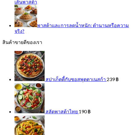
เส้นพาสต้า
พาสต้าและการลดน้ำหนัก: ตำนานหรือความ
จริง?
สินค้าขายดีของเรา
สปาเก็ตตี้กับซอสพุตตาเนสก้า
239
฿
สลัดพาสต้าไทย
190
฿