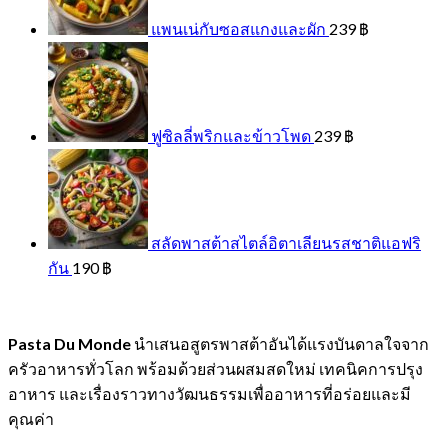
แพนเน่กับซอสแกงและผัก
239
฿
ฟูซิลลี่พริกและข้าวโพด
239
฿
สลัดพาสต้าสไตล์อิตาเลียนรสชาติแอฟริ
กัน
190
฿
Pasta Du Monde
นำเสนอสูตรพาสต้าอันได้แรงบันดาลใจจาก
ครัวอาหารทั่วโลก พร้อมด้วยส่วนผสมสดใหม่ เทคนิคการปรุง
อาหาร และเรื่องราวทางวัฒนธรรมเพื่ออาหารที่อร่อยและมี
คุณค่า