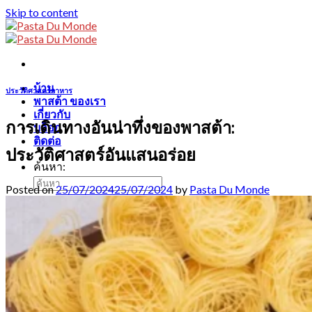
Skip to content
บ้าน
ประวัติศาสตร์อาหาร
พาสต้า ของเรา
เกี่ยวกับ
การเดินทางอันน่าทึ่งของพาสต้า:
บล็อก
ติดต่อ
ประวัติศาสตร์อันแสนอร่อย
ค้นหา:
Posted on
25/07/2024
25/07/2024
by
Pasta Du Monde
ไทย
English
Français
ไทย
0
฿