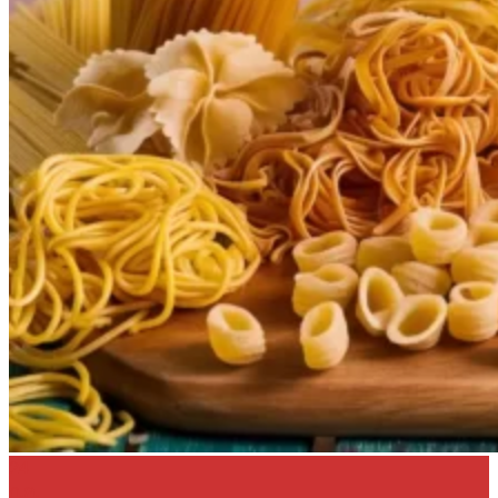
24
ก.ค.