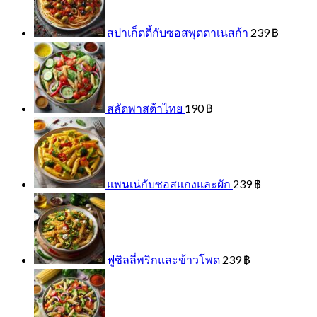
สปาเก็ตตี้กับซอสพุตตาเนสก้า
239
฿
สลัดพาสต้าไทย
190
฿
แพนเน่กับซอสแกงและผัก
239
฿
ฟูซิลลี่พริกและข้าวโพด
239
฿